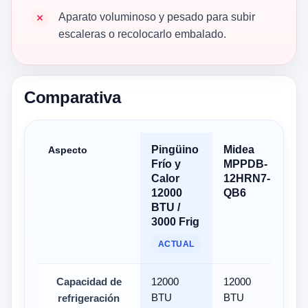
Aparato voluminoso y pesado para subir
escaleras o recolocarlo embalado.
Comparativa
Pingüino
Midea
Mi
Aspecto
Frío y
MPPDB-
Por
Calor
12HRN7-
1 
12000
QB6
fri
BTU /
12
3000 Frig
ACTUAL
Capacidad de
12000
12000
12
BTU
BTU
refrigeración