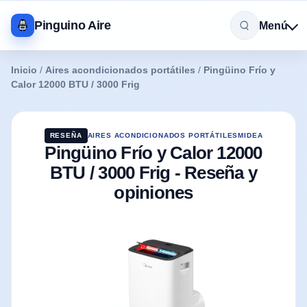
Pinguino Aire
Menú
Inicio
/
Aires acondicionados portátiles
/
Pingüino Frío y
Calor 12000 BTU / 3000 Frig
RESEÑA
AIRES ACONDICIONADOS PORTÁTILES
MIDEA
Pingüino Frío y Calor 12000
BTU / 3000 Frig - Reseña y
opiniones