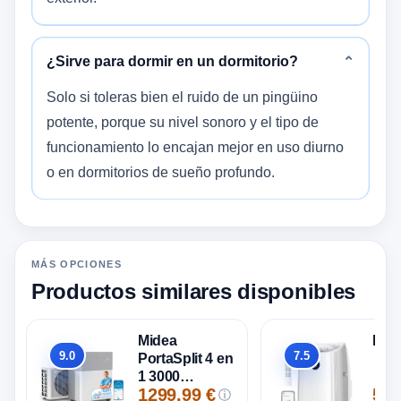
¿Sirve para dormir en un dormitorio?
⌄
Solo si toleras bien el ruido de un pingüino
potente, porque su nivel sonoro y el tipo de
funcionamiento lo encajan mejor en uso diurno
o en dormitorios de sueño profundo.
MÁS OPCIONES
Productos similares disponibles
Midea
Dre
9.0
7.5
PortaSplit 4 en
Global
Global
1 3000
1299,99 €
527
frigorías /
ⓘ