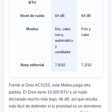
BTU
Nivel de ruido
64 dB
64 dB
-
Modos
frío, calor,
Frío y
frí
seco,
calor
des
automático
y v
y
ventilador
Nota editorial
7.6/10
7.2/10
9.0
Frente al Dreo AC515S, este Midea juega otra
partida. El Dreo tiene 10.000 BTU y un ruido
declarado mucho más bajo, 46 dB, así que resulta
más fácil de defender si tu prioridad es un dormitorio