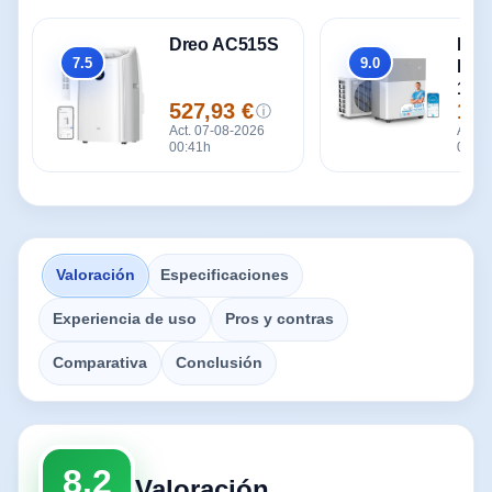
Dreo AC515S
Mid
7.5
9.0
Port
Global
Global
1 30
527,93 €
129
frigo
ⓘ
Precio
Prec
Act. 07-08-2026
120
Act. 
00:41h
00:41
Valoración
Especificaciones
Experiencia de uso
Pros y contras
Comparativa
Conclusión
8.2
Valoración