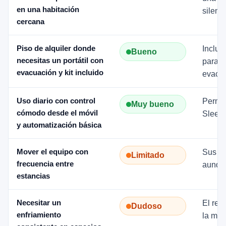
en una habitación
silenci
cercana
Piso de alquiler donde
Incluy
Bueno
necesitas un portátil con
para m
evacuación y kit incluido
evacua
Uso diario con control
Permit
Muy bueno
cómodo desde el móvil
Sleep 
y automatización básica
Mover el equipo con
Sus 29
Limitado
frecuencia entre
aunque
estancias
Necesitar un
El ren
Dudoso
enfriamiento
la mis