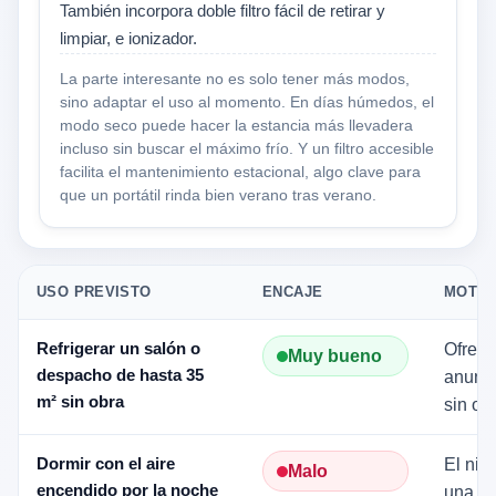
También incorpora doble filtro fácil de retirar y
limpiar, e ionizador.
La parte interesante no es solo tener más modos,
sino adaptar el uso al momento. En días húmedos, el
modo seco puede hacer la estancia más llevadera
incluso sin buscar el máximo frío. Y un filtro accesible
facilita el mantenimiento estacional, algo clave para
que un portátil rinda bien verano tras verano.
USO PREVISTO
ENCAJE
MOTIV
Refrigerar un salón o
Ofrece
Muy bueno
despacho de hasta 35
anunci
m² sin obra
sin ob
Dormir con el aire
El niv
Malo
encendido por la noche
una r