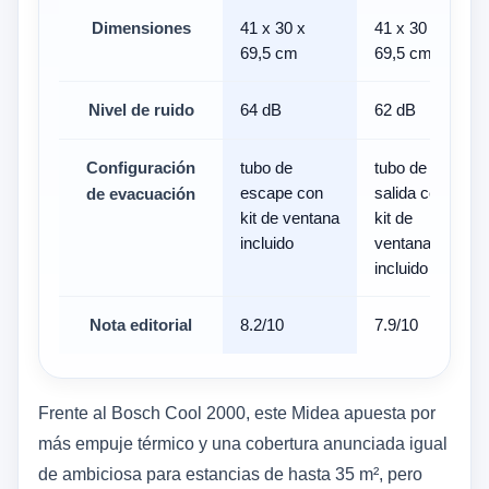
Dimensiones
41 x 30 x
41 x 30 x
69,5 cm
69,5 cm
Nivel de ruido
64 dB
62 dB
Configuración
tubo de
tubo de
escape con
salida con
de evacuación
kit de ventana
kit de
incluido
ventana
incluido
Nota editorial
8.2/10
7.9/10
Frente al Bosch Cool 2000, este Midea apuesta por
más empuje térmico y una cobertura anunciada igual
de ambiciosa para estancias de hasta 35 m², pero