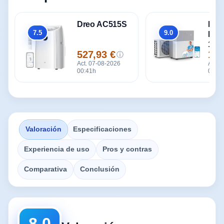
Dreo AC515S
Mid
7.5
9.0
Port
Global
Global
1 30
527,93 €
129
frigo
ⓘ
Precio
Prec
Act. 07-08-2026
120
Act. 
00:41h
00:41
Valoración
Especificaciones
Experiencia de uso
Pros y contras
Comparativa
Conclusión
8.0