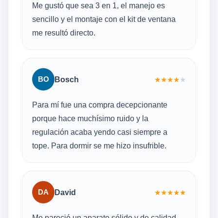
Me gustó que sea 3 en 1, el manejo es
sencillo y el montaje con el kit de ventana
me resultó directo.
BO
Bosch
★
★
★
★
★
Para mí fue una compra decepcionante
porque hace muchísimo ruido y la
regulación acaba yendo casi siempre a
tope. Para dormir se me hizo insufrible.
DA
David
★
★
★
★
★
Me pareció un aparato sólido y de calidad.