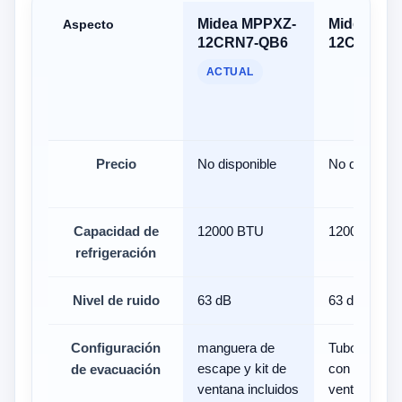
Midea MPPXZ-
Midea MP
Aspecto
12CRN7-QB6
12CRN7-
ACTUAL
Precio
No disponible
No disponibl
Capacidad de
12000 BTU
12000 BTU
refrigeración
Nivel de ruido
63 dB
63 dB
Configuración
manguera de
Tubo de esc
escape y kit de
con kit de
de evacuación
ventana incluidos
ventana incl