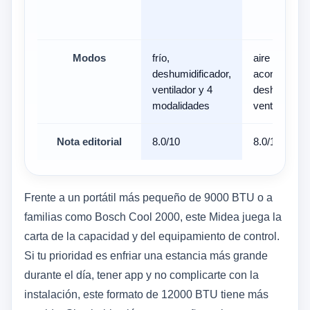
Modos
frío,
aire
deshumidificador,
acondiciona
ventilador y 4
deshumidific
modalidades
ventilador
Nota editorial
8.0/10
8.0/10
Frente a un portátil más pequeño de 9000 BTU o a
familias como Bosch Cool 2000, este Midea juega la
carta de la capacidad y del equipamiento de control.
Si tu prioridad es enfriar una estancia más grande
durante el día, tener app y no complicarte con la
instalación, este formato de 12000 BTU tiene más