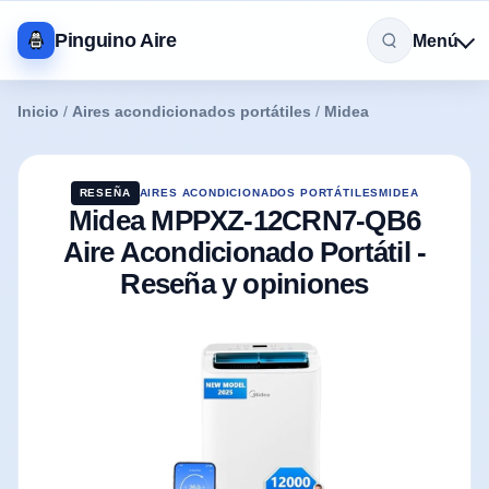
Pinguino Aire
Menú
Inicio
/
Aires acondicionados portátiles
/
Midea
RESEÑA
AIRES ACONDICIONADOS PORTÁTILES
MIDEA
Midea MPPXZ-12CRN7-QB6
Aire Acondicionado Portátil -
Reseña y opiniones