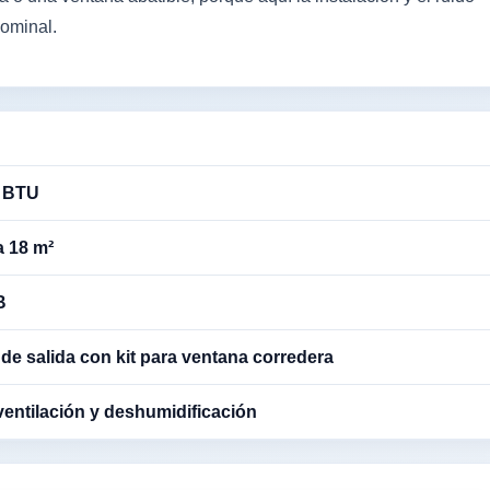
nominal.
 BTU
a 18 m²
B
 de salida con kit para ventana corredera
 ventilación y deshumidificación