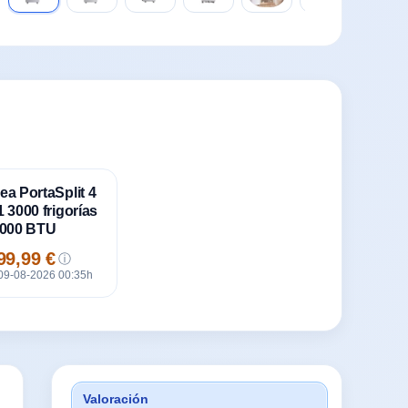
ea PortaSplit 4
1 3000 frigorías
2000 BTU
99,99 €
ⓘ
cio
 09-08-2026 00:35h
Valoración