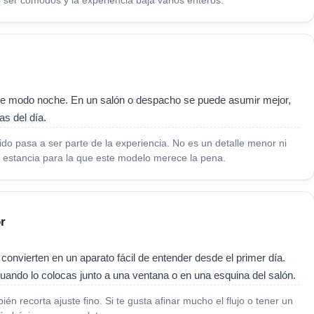
de ser cómodos y la experiencia baja varios enteros.
a de modo noche. En un salón o despacho se puede asumir mejor,
as del día.
ido pasa a ser parte de la experiencia. No es un detalle menor ni
 estancia para la que este modelo merece la pena.
r
convierten en un aparato fácil de entender desde el primer día.
ando lo colocas junto a una ventana o en una esquina del salón.
 recorta ajuste fino. Si te gusta afinar mucho el flujo o tener un