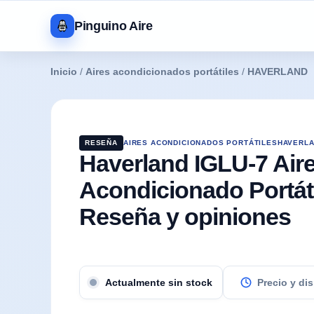
Pinguino Aire
Inicio
/
Aires acondicionados portátiles
/
HAVERLAND
RESEÑA
AIRES ACONDICIONADOS PORTÁTILES
HAVERL
Haverland IGLU-7 Air
Acondicionado Portáti
Reseña y opiniones
Precio y di
Actualmente sin stock