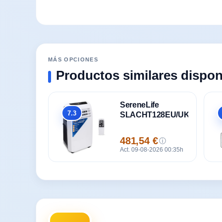
MÁS OPCIONES
Productos similares dispon
SereneLife
7.3
SLACHT128EU/UK
Global
481,54 €
ⓘ
Precio
Act. 09-08-2026 00:35h