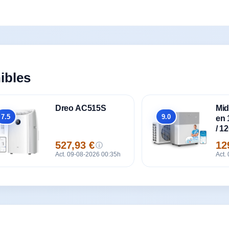
ibles
Dreo AC515S
Mid
7.5
9.0
en 
Global
Global
/ 1
527,93 €
12
ⓘ
Precio
Pre
Act. 09-08-2026 00:35h
Act.